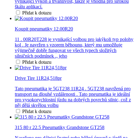
vynikající výkon a trvanlivost, takže je vhodná pro širokou
škálu aplikací.
Přidat k dotazu
Koupit pneumatiky 12.00R20
11 . 00R20T228 je vynikající volbou pro jakýkoli typ polohy
kol . Je navržen s vzorem běhounu, který mu umožňuje
výjimečně dobře fungovat ve všech typech složitých
silničních podmínek ., jeho
Přidat k dotazu
Drive Tire 11R24,518pr
Tato pneumatika je 5GT238 11R24 . 5GT238 navržená pro
transport na dlouhé vzdálenosti . Tato pneumatika je ideální
pro vysokorychlostní jízdu na dobrých povrchů silnic, což z
něj dělá skvělou volbu
Přidat k dotazu
315 80 r 22.5 Pneumatiky Grandstone GT258
Navrženo pro dálnici špatné nebo běžné úrovně v jízdě na