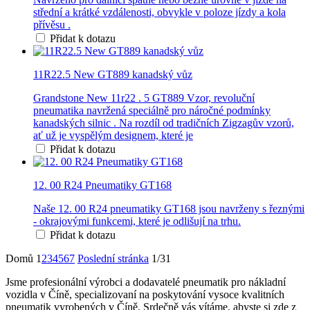
střední a krátké vzdálenosti, obvykle v poloze jízdy a kola
přívěsu .
Přidat k dotazu
11R22.5 New GT889 kanadský vůz
Grandstone New 11r22 . 5 GT889 Vzor, revoluční
pneumatika navržená speciálně pro náročné podmínky
kanadských silnic . Na rozdíl od tradičních Zigzagův vzorů,
ať už je vyspělým designem, které je
Přidat k dotazu
12. 00 R24 Pneumatiky GT168
Naše 12. 00 R24 pneumatiky GT168 jsou navrženy s řeznými
- okrajovými funkcemi, které je odlišují na trhu.
Přidat k dotazu
Domů
1
2
3
4
5
6
7
Poslední stránka
1/31
Jsme profesionální výrobci a dodavatelé pneumatik pro nákladní
vozidla v Číně, specializovaní na poskytování vysoce kvalitních
pneumatik vyrobených v Číně. Srdečně vás vítáme, abyste si zde z