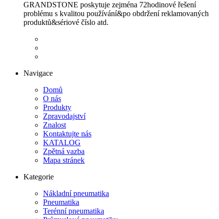
GRANDSTONE poskytuje zejména 72hodinové řešení
problému s kvalitou používání&po obdržení reklamovaných
produktů&sériové číslo atd.
Navigace
Domů
O nás
Produkty
Zpravodajství
Znalost
Kontaktujte nás
KATALOG
Zpětná vazba
Mapa stránek
Kategorie
Nákladní pneumatika
Pneumatika
Terénní pneumatika