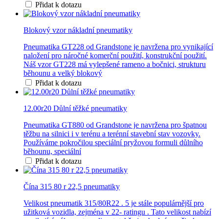
Přidat k dotazu
Blokový vzor nákladní pneumatiky
Pneumatika GT228 od Grandstone je navržena pro vynikající
naložení pro náročné komerční použití, konstrukční použití.
Náš vzor GT228 má vylepšené rameno a bočnici, strukturu
běhounu a velký blokový
Přidat k dotazu
12.00r20 Důlní těžké pneumatiky
Pneumatika GT880 od Grandstone je navržena pro špatnou
těžbu na silnici i v terénu a terénní stavební stav vozovky.
Používáme pokročilou speciální pryžovou formuli důlního
běhounu, speciální
Přidat k dotazu
Čína 315 80 r 22,5 pneumatiky
Velikost pneumatik 315/80R22 . 5 je stále populárnější pro
užitková vozidla, zejména v 22- ratingu . Tato velikost nabízí