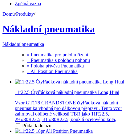
Zpětná vazba
Domů
/
Produkty
/
Nákladní pneumatika
Nákladní pneumatika
» Pneumatika pro polohu řízení
» Pneumatika s polohou pohonu
» Poloha přívěsu Pneumatika
» All Position Pneumatika
11r22.5 Čtyřřádková nákladní pneumatika Long Hual
Vzor GT178 GRANDSTONE čtyřřádková nákladní
pneumatika vhodná pro dálkovou přepravu. Tento vzor
zahrnoval oblíbené velikosti TBR jako 11R22.5,
295/80R22.5, 315/80R22.5, použití ocelového kola,
Přidat k dotazu