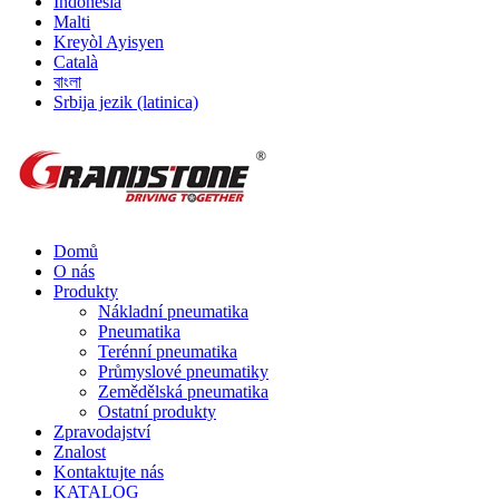
Indonesia
Malti
Kreyòl Ayisyen
Català
বাংলা
Srbija jezik (latinica)
Domů
O nás
Produkty
Nákladní pneumatika
Pneumatika
Terénní pneumatika
Průmyslové pneumatiky
Zemědělská pneumatika
Ostatní produkty
Zpravodajství
Znalost
Kontaktujte nás
KATALOG