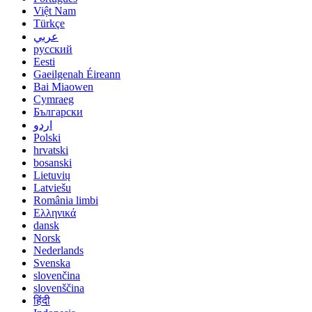
Việt Nam
Türkçe
عربي
русский
Eesti
Gaeilgenah Éireann
Bai Miaowen
Cymraeg
Български
اردو
Polski
hrvatski
bosanski
Lietuvių
Latviešu
România limbi
Ελληνικά
dansk
Norsk
Nederlands
Svenska
slovenčina
slovenščina
हिंदी