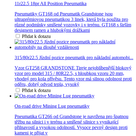
11r22.5 18pr All Position Pneumatika
Pneumatiky GT168 od Pneumatik Grandstone jsou
ultraprémiovou pneumatikou 3 linek, která byla použita pro
různé podmínky smíšené vozovky i v terénu. GT168 s širším
designem ramen a hlubokými drážkami
Přidat k dotazu
315/80r22.5 Jízdní pozice pneumatik pro nákladní automobi...
Vzor GT258 GRANDSTONE Tireje nejoblíbenější blokový
vzor pro model 315 / 80R22.5, s hloubkou vzoru 20 mm,
vhodný pro kola přívěsu. Tento vzor má silnou odolnost proti
oděru, dobrý odvod tepla, vysoký
Přidat k dotazu
On-road drive Mining Lug pneumatiky
Pneumatika GT266 od Grandstone je navržena pro špatnou
těžbu na silnici i v terénu a smíšené silnice s vynikající
přilnavostí a vysokou odolností. Vysoce pevný design proti
kameni je přijat v